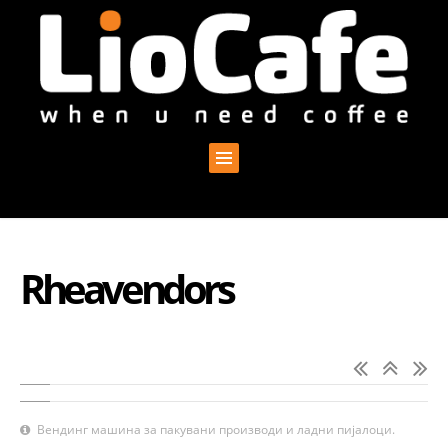
Rheavendors
Вендинг машина за пакувани производи и ладни пијалоци.