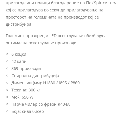
прилагодливи полици благодарение на Flex’Spir систем
кој се прилагодува во секунди прилагодување на
просторот на големината на производот кој се
дистрибуира.
Големиот прозорец и LED осветлување обезбедува
оптимална осветлување производи.
6 коцки
42 капи
369 производи
Спирална дистрибуција
Димензии (мм): H1830 / l895 / P860
Тежина: 300 кг
Моќ: 650 W
Парче чилер со фреон R404A
Боја: сива бисер