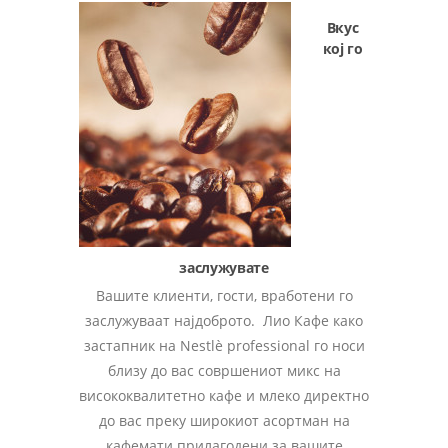
Вкус
кој го
заслужувате
Вашите клиенти, гости, вработени го
заслужуваат најдоброто. Лио Кафе како
застапник на Nestlè professional го носи
близу до вас совршениот микс на
висококвалитетно кафе и млеко директно
до вас преку широкиот асортман на
кафемати прилагодени за вашите