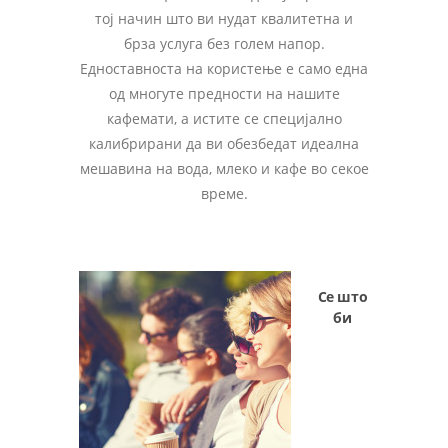
тој начин што ви нудат квалитетна и
брза услуга без голем напор.
Едноставноста на користење е само една
од многуте предности на нашите
кафемати, а истите се специјално
калибрирани да ви обезбедат идеална
мешавина на вода, млеко и кафе во секое
време.
Се што
би