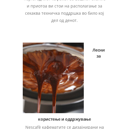
и приотоа ви стои на располагање за
секаква техничка поддршка во било кој
дел од денот.
Лесни
за
користење и оддржување
Nescafè кафематите се дизајнирани на