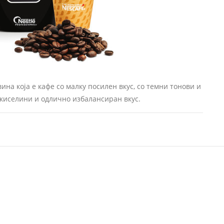
вина која е кафе со малку посилен вкус, со темни тонови и
 киселини и одлично избалансиран вкус.