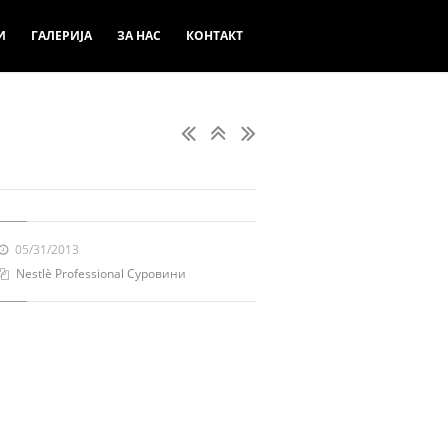
И
ГАЛЕРИЈА
ЗА НАС
КОНТАКТ
05/31/2013
Nestlè Professional Суровини