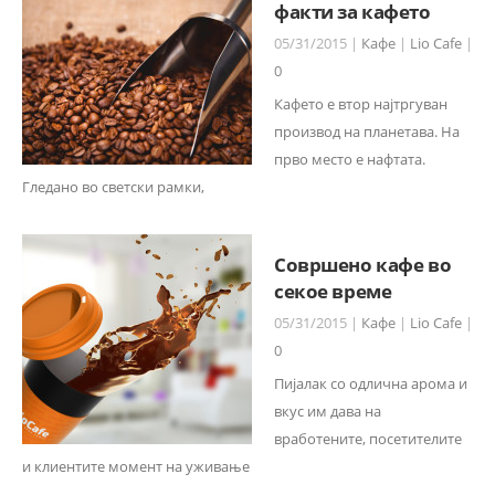
факти за кафето
05/31/2015 |
Кафе
|
Lio Cafe
|
0
Кафето е втор најтргуван
производ на планетава. На
прво место е нафтата.
Гледано во светски рамки,
Совршено кафе во
секое време
05/31/2015 |
Кафе
|
Lio Cafe
|
0
Пијалaк со одлична арома и
вкус им дава на
вработените, посетителите
и клиентите момент на уживање