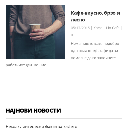
Кафе-вкусно, брзо и
лесно
05/17/2015 |
Кафе
|
Lio Cafe
|
0
Нема ништо како подобро
од топла шолја кафе да ви
помогне да го започнете
работниот ден. Во Лио
НАЈНОВИ НОВОСТИ
Неколку интересни факти за кафето