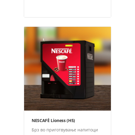
Nestlè Professional Апарати
NESCAFÈ Lioness (H5)
Брз во приготвување напитоци