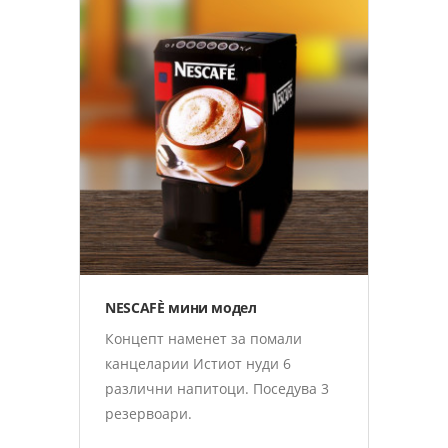
Nestlè Professional Апарати
NESCAFÈ мини модел
Концепт наменет за помали
канцеларии Истиот нуди 6
различни напитоци. Поседува 3
резервоари.