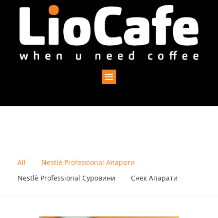
All
Nestlè Professional Апарати
Nestlè Professional Суровини
Снек Апарати